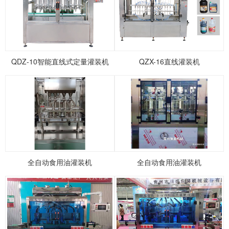
1
2
3
4
5
QDZ-10智能直线式定量灌装机
QZX-16直线灌装机
全自动食用油灌装机
全自动食用油灌装机