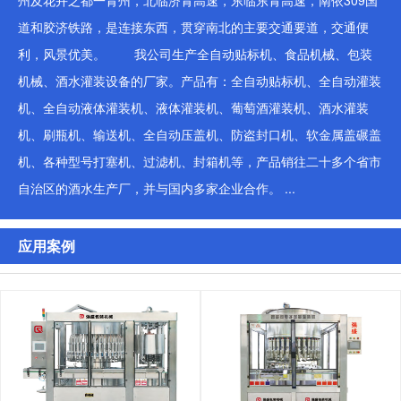
州及花卉之都一青州，北临济青高速，东临东青高速，南依309国
道和胶济铁路，是连接东西，贯穿南北的主要交通要道，交通便
利，风景优美。 我公司生产全自动贴标机、食品机械、包装
机械、酒水灌装设备的厂家。产品有：全自动贴标机、全自动灌装
机、全自动液体灌装机、液体灌装机、葡萄酒灌装机、酒水灌装
机、刷瓶机、输送机、全自动压盖机、防盗封口机、软金属盖碾盖
机、各种型号打塞机、过滤机、封箱机等，产品销往二十多个省市
自治区的酒水生产厂，并与国内多家企业合作。 ...
应用案例