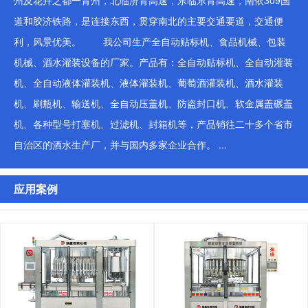
州及花卉之都一青州，北临济青高速，东临东青高速，南依309国
道和胶济铁路，是连接东西，贯穿南北的主要交通要道，交通便
利，风景优美。 我公司生产全自动贴标机、食品机械、包装
机械、酒水灌装设备的厂家。产品有：全自动贴标机、全自动灌装
机、全自动液体灌装机、液体灌装机、葡萄酒灌装机、酒水灌装
机、刷瓶机、输送机、全自动压盖机、防盗封口机、软金属盖碾盖
机、各种型号打塞机、过滤机、封箱机等，产品销往二十多个省市
自治区的酒水生产厂，并与国内多家企业合作。 ...
应用案例