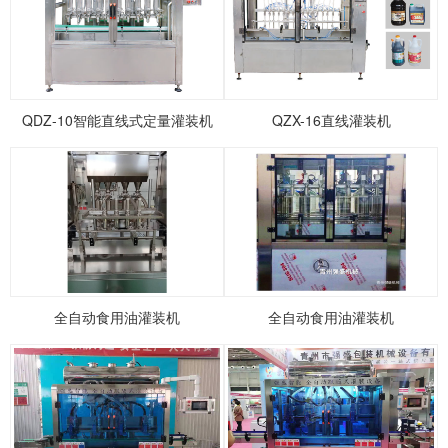
1
2
3
4
5
QDZ-10智能直线式定量灌装机
QZX-16直线灌装机
全自动食用油灌装机
全自动食用油灌装机