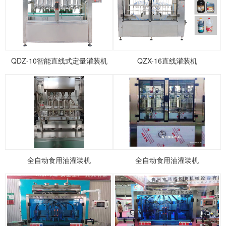
1
2
3
4
5
QDZ-10智能直线式定量灌装机
QZX-16直线灌装机
全自动食用油灌装机
全自动食用油灌装机