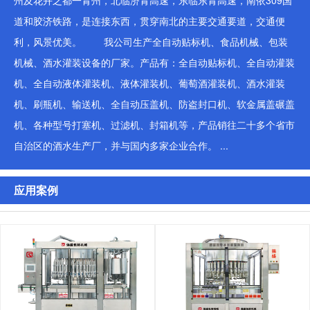
州及花卉之都一青州，北临济青高速，东临东青高速，南依309国
道和胶济铁路，是连接东西，贯穿南北的主要交通要道，交通便
利，风景优美。 我公司生产全自动贴标机、食品机械、包装
机械、酒水灌装设备的厂家。产品有：全自动贴标机、全自动灌装
机、全自动液体灌装机、液体灌装机、葡萄酒灌装机、酒水灌装
机、刷瓶机、输送机、全自动压盖机、防盗封口机、软金属盖碾盖
机、各种型号打塞机、过滤机、封箱机等，产品销往二十多个省市
自治区的酒水生产厂，并与国内多家企业合作。 ...
应用案例